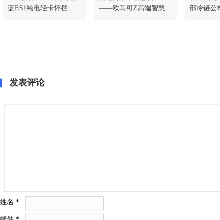
蓝ES1纯电轻卡怀挡新
——欧马可Z高端智慧纯
部冷链公
品解锁舒适高效运营新
电轻卡用户品鉴活动圆
冷藏车
体验
满举行
发表评论
姓名
*
邮件
*