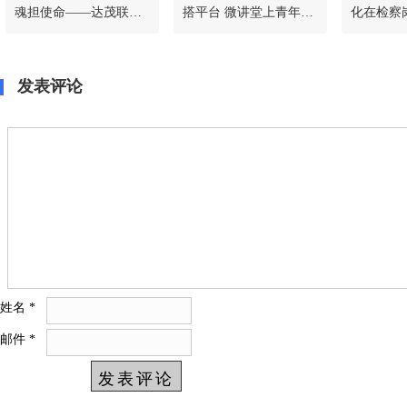
魂担使命——达茂联合
搭平台 微讲堂上青年检
化在检察
旗人民检察院开展迎“七
察人员学思践悟强本领
一”系列主题党日活动|原
创
发表评论
姓名
*
邮件
*