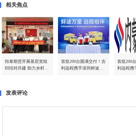
相关焦点
恒泰期货开展基层党组
首批200台圆满交付！吉
首批200
织结对共建 助力乡村党
利远程携手深圳鲜途落
利远程携
建阵地建设
地千台冷藏车战略合
地千台冷
作，共启绿色冷链新篇
作，共启
发表评论