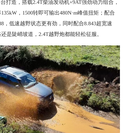
台打造，搭载2.4T柴油发动机+9AT强劲动力组合，
5kW，1500转即可输出480N·m峰值扭矩；配合
88，低速越野状态更有劲，同时配合8.843超宽速
还是陡峭坡道，2.4T越野炮都能轻松征服。