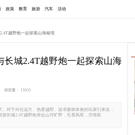
新
政策
教育
旅游
汽车
活动
2.4T越野炮一起探索山海秘境
长城2.4T越野炮一起探索山海
 浏览量： 15935
节。对于向往远方、热爱越野、追求极致体验的玩家们来说，
驶长城2.4T越野炮奔赴山河旷野，无畏风雨，尽情探