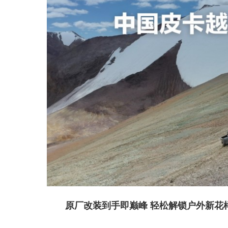
原厂改装到手即巅峰
轻松解锁
户外
新花