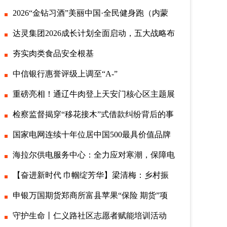
2026“金钻习酒”美丽中国·全民健身跑（内蒙
达灵集团2026成长计划全面启动，五大战略布
夯实肉类食品安全根基
中信银行惠誉评级上调至“A-”
重磅亮相！通辽牛肉登上天安门核心区主题展
检察监督揭穿“移花接木”式借款纠纷背后的事
国家电网连续十年位居中国500最具价值品牌
海拉尔供电服务中心：全力应对寒潮，保障电
【奋进新时代 巾帼绽芳华】梁清梅：乡村振
申银万国期货郑商所富县苹果“保险 期货”项
守护生命丨仁义路社区志愿者赋能培训活动