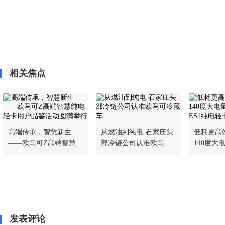
相关焦点
高端传承，智慧新生
从燃油到纯电 石家庄头
低耗更高
——欧马可Z高端智慧纯
部冷链公司认准欧马可
140度大
电轻卡用户品鉴活动圆
冷藏车
ES1纯电
满举行
亮相
发表评论