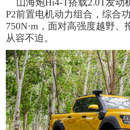
山海炮Hi4-T搭载2.0T发
P2前置电机动力组合，综合功
750N·m，面对高强度越野
从容不迫。