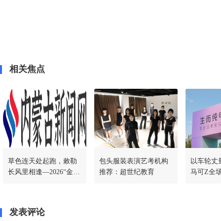
相关焦点
草色连天处起跑，敕勒
包头服装表演艺考机构
以车轮丈
长风里相逢—2026“金钻
推荐：超世纪教育
马可Z全
习酒”美丽中国·全民健
为Z世代
身跑（内蒙古·呼和浩特
答卷
站）
发表评论