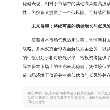
稳健表现。相对于市场中的其他高风险高波
性，为投资者提供了一个低风险、可持续回
未来展望：持续可靠的稳健增长与低风
随着资本市场气氛逐步改善，环球新材
战略、并购默克全球表面解决方案业务，以
的估值仍处于相对较低水平，给投资者提供
际在资本市场上的长期表现稳健，凭借较低
前市场环境下值得关注的低估值与低风险并
免责声明：以上内容为本网站转自其它媒体，相关信
站赞同其观点 或证实其内容的真实性。如稿件版权
即将其撤除。