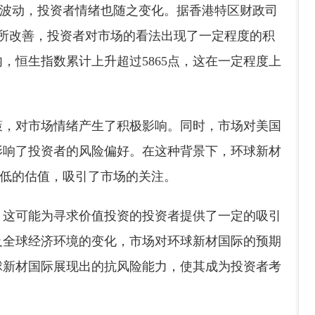
的波动，投资者情绪也随之变化。据香港特区财政司
有所改善，投资者对市场的看法出现了一定程度的积
日内，恒生指数累计上升超过5865点，这在一定程度上
策，对市场情绪产生了积极影响。同时，市场对美国
影响了投资者的风险偏好。在这种背景下，环球新材
对较低的估值，吸引了市场的关注。
，这可能为寻求价值投资的投资者提供了一定的吸引
及全球经济环境的变化，市场对环球新材国际的预期
球新材国际展现出的抗风险能力，使其成为投资者考