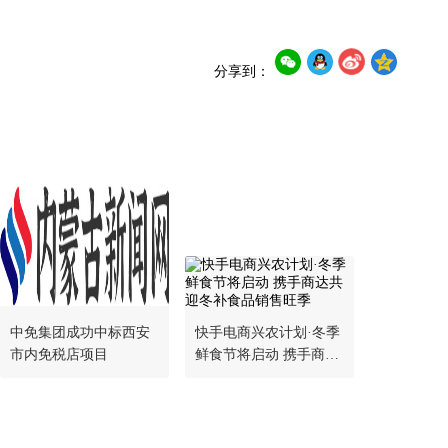
分享到：
中免集团成功中标西安
快手电商兴农计划·冬季
市内免税店项目
鲜食节将启动 携手商达
共迎冬补食品销售旺季