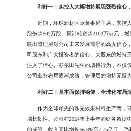
利好一：实控人大幅增持展现强烈信心
近期，环球新材国际董事局主席，实控人
股份超502万股，累计耗资超2100万港元，
映出管理层对公司未来发展前景的高度信心
司股东和广大投资者的信心。大股东的增持
注入了信心。苏尔田先生的增持行为，不仅
公司业务布局逐渐成熟，管理层的增持无疑
利好二：基本面保持稳健，全球化布局
作为全球领先的珠光效果材料生产商，
增长韧性。公司在2024年上半年的财务数
的成绩，收入同比增长66.8%至7.75亿元，毛