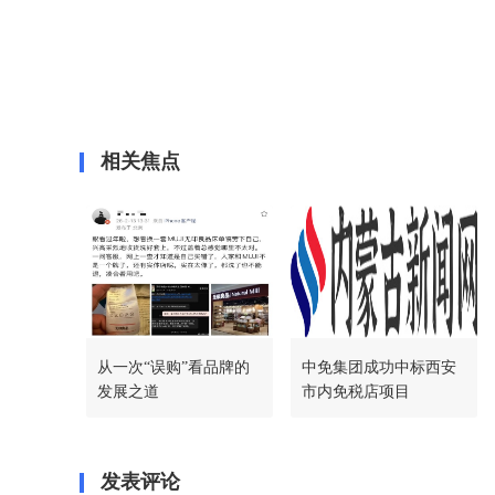
相关焦点
从一次“误购”看品牌的
中免集团成功中标西安
发展之道
市内免税店项目
发表评论