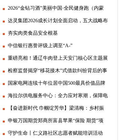
2026“金钻习酒”美丽中国·全民健身跑（内蒙
达灵集团2026成长计划全面启动，五大战略布
夯实肉类食品安全根基
中信银行惠誉评级上调至“A-”
重磅亮相！通辽牛肉登上天安门核心区主题展
检察监督揭穿“移花接木”式借款纠纷背后的事
国家电网连续十年位居中国500最具价值品牌
海拉尔供电服务中心：全力应对寒潮，保障电
【奋进新时代 巾帼绽芳华】梁清梅：乡村振
申银万国期货郑商所富县苹果“保险 期货”项
守护生命丨仁义路社区志愿者赋能培训活动