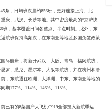
45条，日均班次量约856班，更好连接上海、北
重庆、武汉、长沙等地。其中密度最高的“京沪快
量66班，基本覆盖日间各整点、半点时刻。此外，东
往返航班保持高频次，在东南亚等地区多国免签政策
。
航国际航班，将新开武汉—大阪、青岛—福冈航线，
希思罗、悉尼、墨尔本、大阪等航线，并在杭州和济
目前，东航通往欧洲、大洋洲、中东、东南亚等地的
期177%、114%、146%、113%。
前已有的8架国产大飞机C919全部投入新航季运