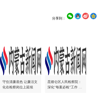
分享到：
守住清廉底色 让廉洁文
昆都仑区人民检察院：
化在检察岗位上延续
深化“每案必检”工作 助
推办案质效提升