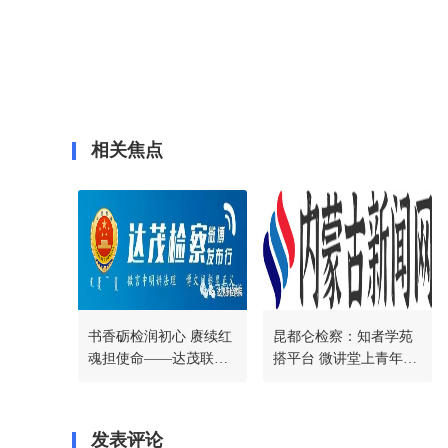
相关焦点
书香砺检润初心 赓续红
昆都仑检察：知者学苑
魂担使命——达茂联合
搭平台 微讲堂上青年检
旗人民检察院开展迎“七
察人员学思践悟强本领
一”系列主题党日活动|原
创
发表评论