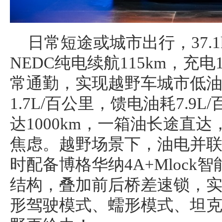
日常短途或城市出行，37.1
NEDC纯电续航115km，充
常通勤，实现越野车城市低
1.7L/百公里，馈电油耗7.9
达1000km，一箱油长途直
焦虑。越野场景下，油电并
时配备博格华纳4A+Mlock
结构，叠加前后桥差速锁，实
形驾驶模式、蠕形模式、坦