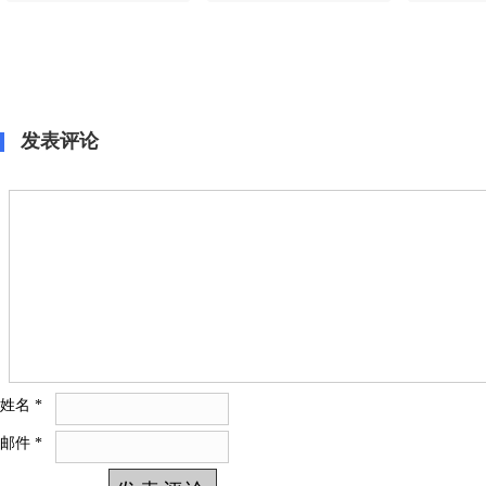
品解锁舒适高效运营新
电轻卡用户品鉴活动圆
冷藏车
体验
满举行
发表评论
姓名
*
邮件
*