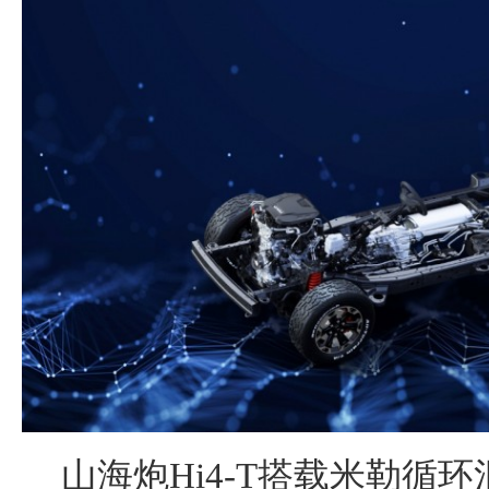
山海炮Hi4-T搭载米勒循环