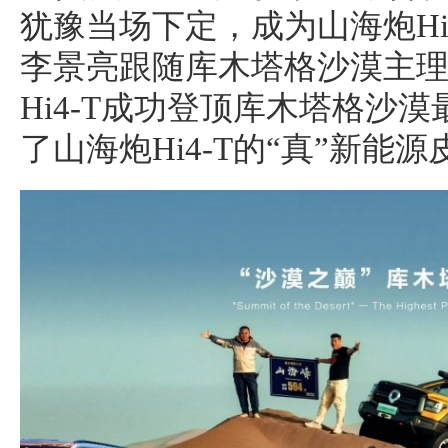
犹豫当场下定，成为山海炮Hi4
李景亮跟随库木塔格沙漠主
Hi4-T成功登顶库木塔格沙
了山海炮Hi4-T的“真”新能